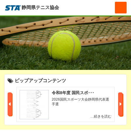
静岡県テニス協会
MENU
ピップアップコンテンツ
令和8年度 国民スポ･･･
ス大会ビ
2026国民スポーツ大会静岡県代表選
手選
きを読む
…続きを読む